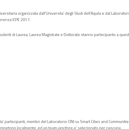
versitaria organizzata dall’Universita’ degli Studi dell’Aquila e dal Laborator
ferenza ICPE 2017.
o. Studenti di Laurea, Laurea Magistrale e Dottorato stanno partecipanto a ques
ta’ partecipanti, membri del Laboratorio CINI su Smart Cities and Communitie
competono localmente, ed un team vincitore e’ selezionato per ciascuna