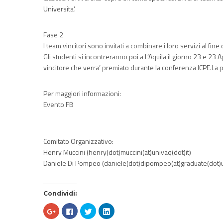
Universita’.
Fase 2
I team vincitori sono invitati a combinare i loro servizi al fine
Gli studenti si incontreranno poi a L’Aquila il giorno 23 e 23
vincitore che verra’ premiato durante la conferenza ICPE.La p
Per maggiori informazioni:
Evento FB
Comitato Organizzativo:
Henry Muccini (henry(dot)muccini(at)univ
aq(dot)it)
Daniele Di Pompeo (daniele(dot)dipompeo(at)g
raduate(dot)u
Condividi:
Fai
Fai
Fai
Fai
clic
clic
clic
clic
qui
per
qui
qui