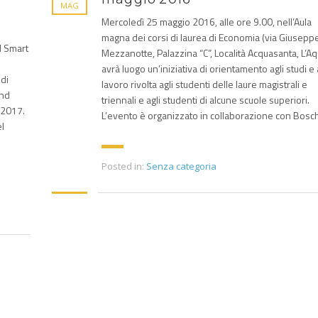
MAG
Mercoledì 25 maggio 2016, alle ore 9.00, nell’Aula
magna dei corsi di laurea di Economia (via Giusepp
NI Smart
Mezzanotte, Palazzina “C”, Località Acquasanta, L’Aqu
avrà luogo un’iniziativa di orientamento agli studi e 
udi
lavoro rivolta agli studenti delle laure magistrali e
and
triennali e agli studenti di alcune scuole superiori.
 2017.
L’evento è organizzato in collaborazione con Bosch
el
Posted in:
Senza categoria