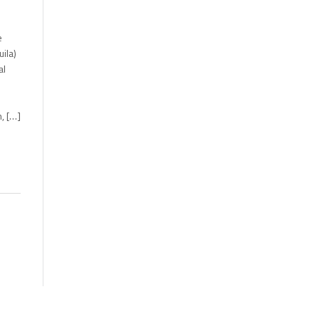
e
ila)
al
, […]