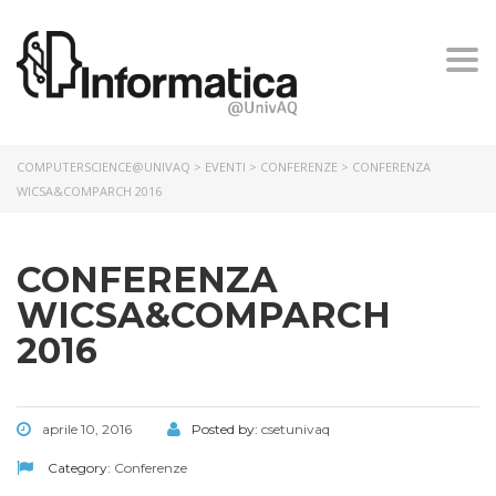
Togg
navi
COMPUTERSCIENCE@UNIVAQ
>
EVENTI
>
CONFERENZE
> CONFERENZA
WICSA&COMPARCH 2016
CONFERENZA
WICSA&COMPARCH
2016
aprile 10, 2016
Posted by:
csetunivaq
Category:
Conferenze