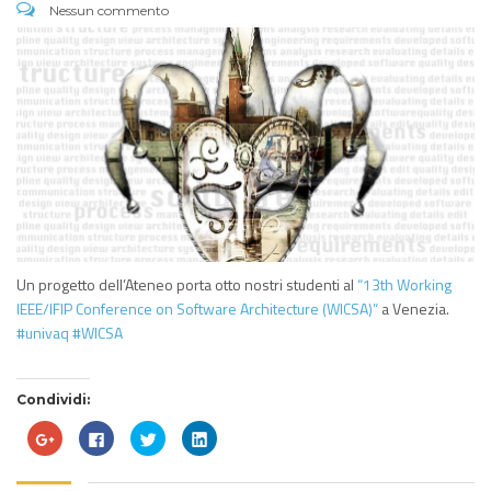
Nessun commento
Un progetto dell’Ateneo porta otto nostri studenti al
“13th Working
IEEE/IFIP Conference on Software Architecture (WICSA)”
a Venezia.
#univaq
#WICSA
Condividi:
Fai
Fai
Fai
Fai
clic
clic
clic
clic
qui
per
qui
qui
per
condividere
per
per
condividere
su
condividere
condividere