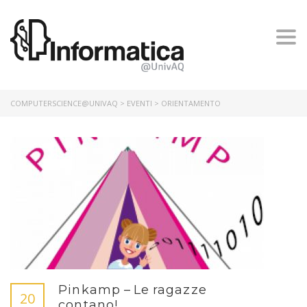
Togg
navi
COMPUTERSCIENCE@UNIVAQ
>
EVENTI
> ORIENTAMENTO
Pinkamp – Le ragazze
20
contano!