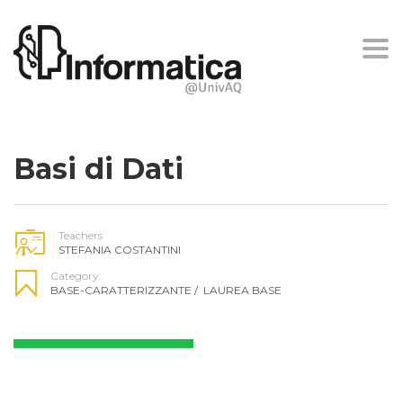
Togg
navi
Basi di Dati
Teachers
STEFANIA COSTANTINI
Category:
BASE-CARATTERIZZANTE
/
LAUREA BASE